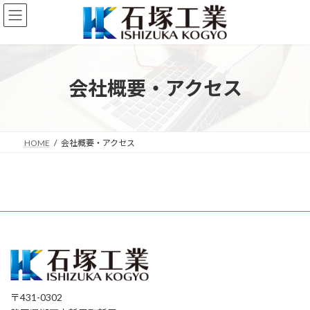
コ
ナ
ン
ビ
テ
ゲ
ン
ー
ツ
シ
へ
ョ
会社概要・アクセス
ス
ン
キ
に
ッ
移
プ
動
HOME
会社概要・アクセス
〒431-0302