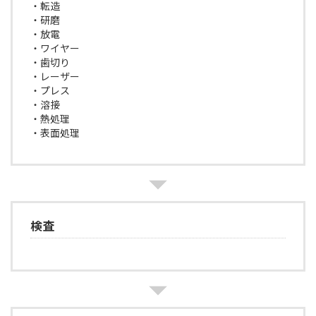
・転造
・研磨
・放電
・ワイヤー
・歯切り
・レーザー
・プレス
・溶接
・熱処理
・表面処理
検査